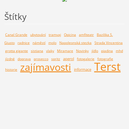
Štítky
Canal Grande
ubytování
tramvaj
Opicina
amfiteatr
Bazilika S.
Giusto
radnice
náměstí
molo
Napoleonská stezka
Strada Vincentina
grotta gigante
sistiana
vlaky
Miramare
Novinky
jídlo
piadina
mhd
aperol
jízdné
doprava
prosecco
spritz
fotogalerie
fotografie
Terst
zajímavosti
informace
historie