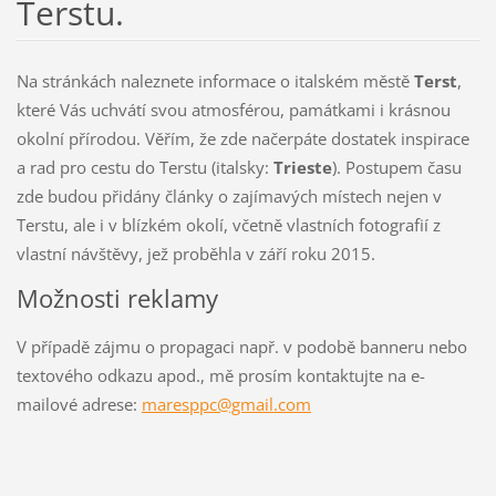
Terstu.
Na stránkách naleznete informace o italském městě
Terst
,
které Vás uchvátí svou atmosférou, památkami i krásnou
okolní přírodou. Věřím, že zde načerpáte dostatek inspirace
a rad pro cestu do Terstu (italsky:
Trieste
). Postupem času
zde budou přidány články o zajímavých místech nejen v
Terstu, ale i v blízkém okolí, včetně vlastních fotografií z
vlastní návštěvy, jež proběhla v září roku 2015.
Možnosti reklamy
V případě zájmu o propagaci např. v podobě banneru nebo
textového odkazu apod., mě prosím kontaktujte na e-
mailové adrese:
maresppc@gmail.com